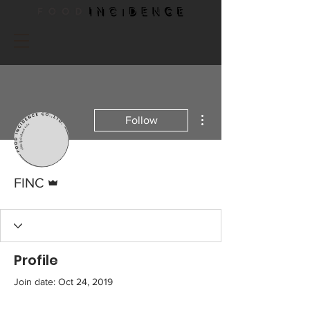
More actions
Follow
Admin
FINC
Profile
Join date: Oct 24, 2019