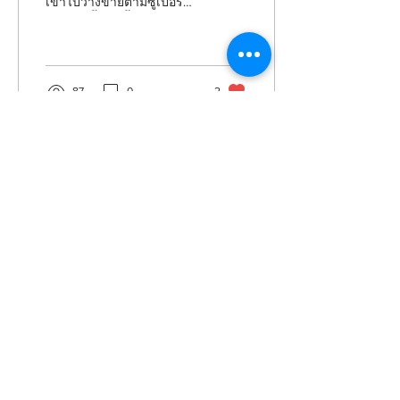
เข้าไปวางขายตามซูเปอร์
มาร์เก็ตชั้นนำนั้นต้องมีอะไร
บ้าง? ต้องขออนุญาตจาก
หน่วยงานไหน?...
87
0
2
Contact us
Our office
Food Incidence Co.,Ltd.
Monday - Saturday
414/1 Moo6, Preakasa Rd.,
08:30 - 17:30 HR
Bhudaraksa, Muang,
Samutprakarn 10280
Thailand
Keep in touch
E
.
hello@foodincidence.com
T
.
+66 (0)8 026 24594
Career
Join our team
@foodincidence
Copyright Reserved © 2016 FOOD INCIDENCE CO.,LTD.